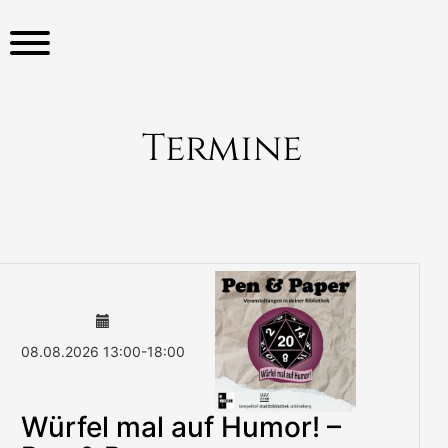
S
k
i
p
t
o
Termine
c
o
n
t
e
n
t
08.08.2026
13:00
-
18:00
Würfel mal auf Humor! –