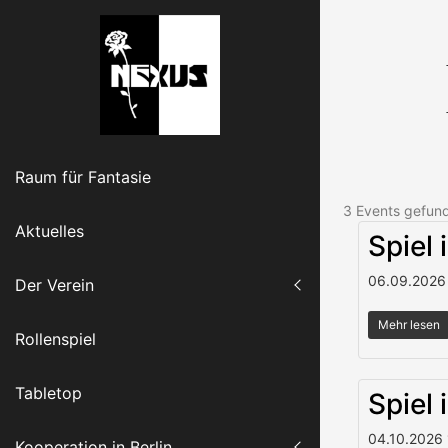
S
k
i
p
t
o
c
Raum für Fantasie
o
n
3 Events gefun
t
Aktuelles
Spiel 
e
n
06.09.2026
Der Verein
t
Mehr lesen
Rollenspiel
Tabletop
Spiel 
04.10.2026
Kooperation in Berlin