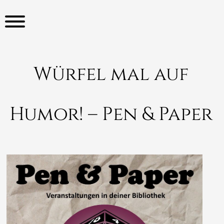
S
k
i
p
t
o
Würfel mal auf
c
o
n
Humor! – Pen & Paper
t
e
n
t