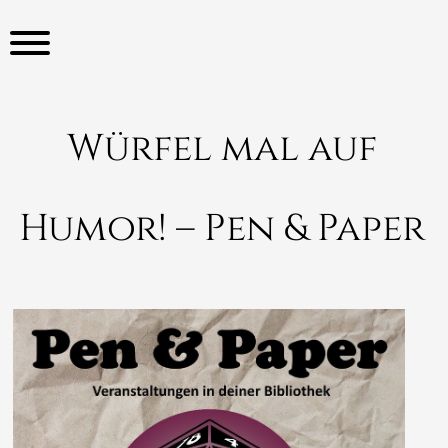
S
k
i
p
t
o
Würfel mal auf
c
o
n
Humor! – Pen & Paper
t
e
n
t